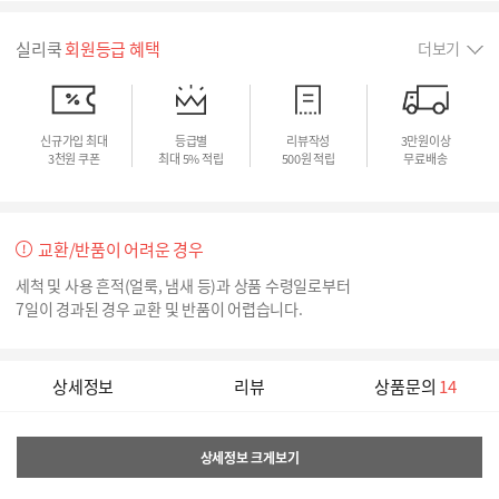
실리쿡
회원등급 혜택
더보기
신규가입 최대
등급별
리뷰작성
3만원이상
3천원 쿠폰
최대 5% 적립
500원 적립
무료배송
교환/반품이 어려운 경우
세척 및 사용 흔적(얼룩, 냄새 등)과 상품 수령일로부터
7일이 경과된 경우 교환 및 반품이 어렵습니다.
상세정보
리뷰
상품문의
14
상세정보 크게보기