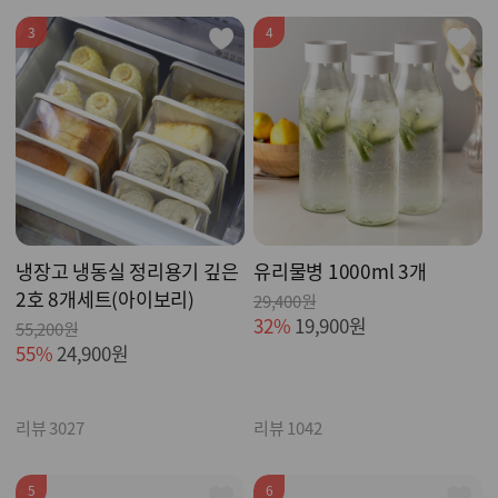
3
4
냉장고 냉동실 정리용기 깊은
유리물병 1000ml 3개
2호 8개세트(아이보리)
29,400원
32%
19,900원
55,200원
55%
24,900원
리뷰 3027
리뷰 1042
5
6