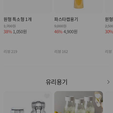
원형 특소형 1개
파스타캡용기
원형
1,700원
9,000원
2,5
38%
1,050원
46%
4,900원
30
리뷰 219
리뷰 162
리뷰 
유리용기