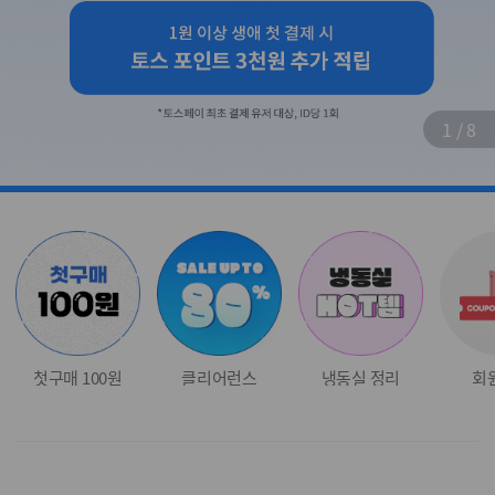
1
/
8
첫구매 100원
클리어런스
냉동실 정리
회