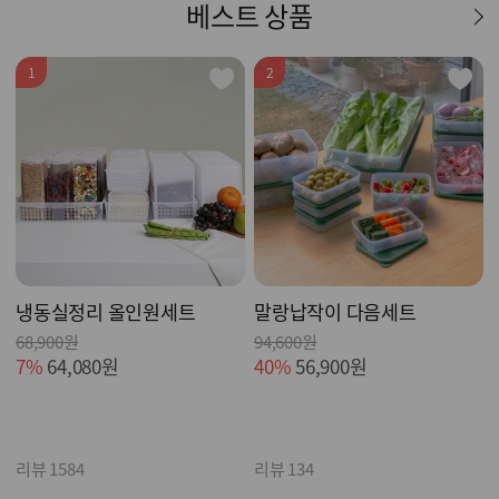
베스트 상품
1
2
냉동실정리 올인원세트
말랑납작이 다음세트
68,900원
94,600원
7%
64,080원
40%
56,900원
리뷰 1584
리뷰 134