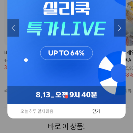
비닐쏙 픽미 5개_화이트
발각질제거기
<레
트A
14,500원
21,000원
32%
9,900원
53%
9,900원
15,9
38
리뷰 933
리뷰 26
리뷰 
오늘 하루 열지 않음
닫기
바로 이 상품!