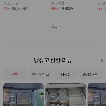
152,800원
86,500원
25,9
41%
89,900원
42%
49,900원
7%
리뷰 2
냉장고 칸칸 리뷰
전체
깊은 냉장고
냉동실
냉장실 선반