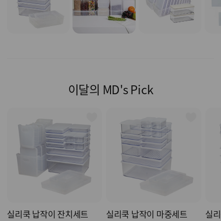
이달의 MD's Pick
실리쿡 납작이 잔치세트
실리쿡 납작이 마중세트
실리