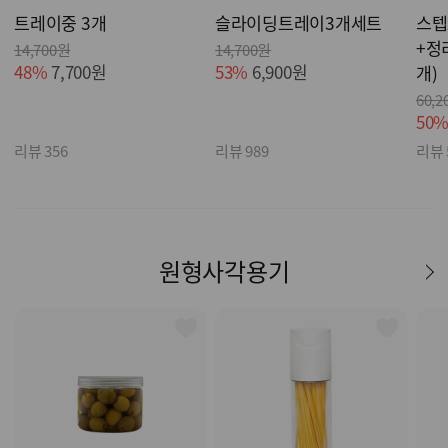
트레이중 3개
슬라이딩트레이3개세트
스텝
+정
14,700원
14,700원
48%
7,700원
53%
6,900원
개)
60,2
50
리뷰 356
리뷰 989
리뷰 
원형사각용기