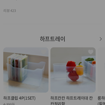
리뷰 423
하프트레이
하프클립 4P(1SET)
하프칸칸 하프트레이대 칸
롱하
칸정리함
(투
4,300원