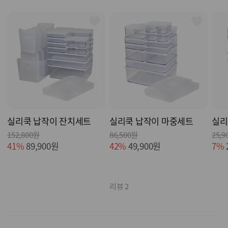
실리쿡 납작이 잔치세트
실리쿡 납작이 마중세트
실리
152,800원
86,500원
25,9
41%
89,900원
42%
49,900원
7%
리뷰 2