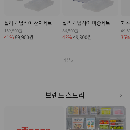
실리쿡 납작이 잔치세트
실리쿡 납작이 마중세트
차곡
152,800원
86,500원
49,6
41%
89,900원
42%
49,900원
36
리뷰 2
브랜드 스토리