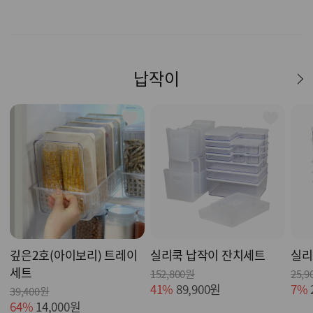
납작이
깊은2호(아이보리) 트레이
실리쿡 납작이 잔치세트
실리
세트
152,800원
25,9
41%
89,900원
7%
39,400원
64%
14,000원