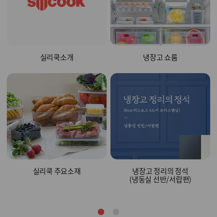
실리쿡소개
냉장고 쇼룸
실리쿡 주요소재
냉장고 정리의 정석
(냉동실 선반/서랍편)