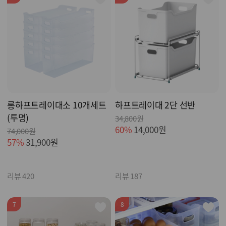
롱하프트레이대소 10개세트
하프트레이대 2단 선반
(투명)
34,800원
60%
14,000원
74,000원
57%
31,900원
리뷰 420
리뷰 187
7
8