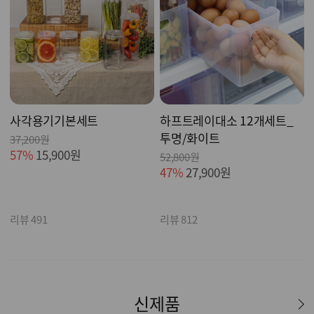
사각용기기본세트
하프트레이대소 12개세트_
투명/화이트
37,200원
57%
15,900원
52,800원
47%
27,900원
리뷰 491
리뷰 812
신제품