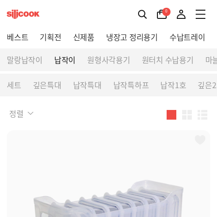
0
베스트
기획전
신제품
냉장고 정리용기
수납트레이
말랑납작이
납작이
원형사각용기
원터치 수납용기
마
세트
깊은특대
납작특대
납작특하프
납작1호
깊은2
정렬