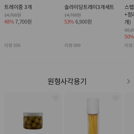
트레이중 3개
슬라이딩트레이3개세트
스텝
+정
14,700원
14,700원
48%
7,700원
53%
6,900원
개)
60,2
50
리뷰 356
리뷰 989
리뷰 
원형사각용기