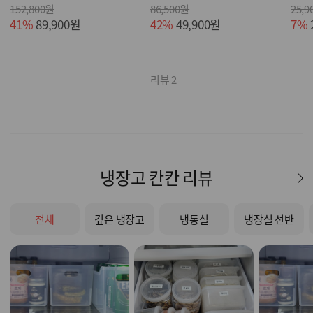
152,800원
86,500원
25,9
41%
89,900원
42%
49,900원
7%
리뷰 2
냉장고 칸칸 리뷰
전체
깊은 냉장고
냉동실
냉장실 선반