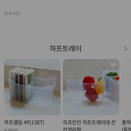
리뷰 423
하프트레이
하프클립 4P(1SET)
하프칸칸 하프트레이대 칸
롱하
칸정리함
(투
4,300원