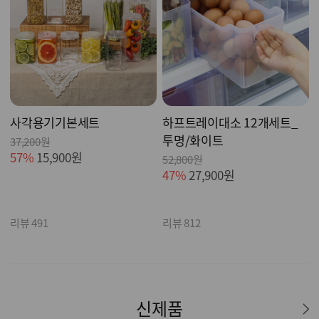
사각용기기본세트
하프트레이대소 12개세트_
투명/화이트
37,200원
57%
15,900원
52,800원
47%
27,900원
리뷰 491
리뷰 812
신제품