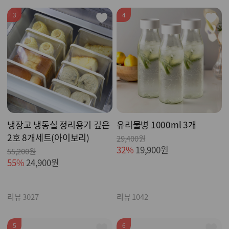
3
4
냉장고 냉동실 정리용기 깊은
유리물병 1000ml 3개
2호 8개세트(아이보리)
29,400원
32%
19,900원
55,200원
55%
24,900원
리뷰 3027
리뷰 1042
5
6