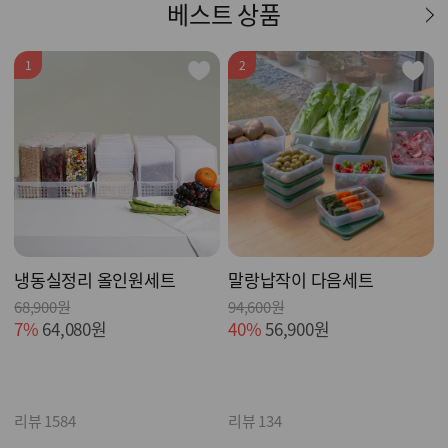
베스트 상품
1
2
냉동실정리 올인원세트
말랑납작이 다음세트
68,900원
94,600원
7%
64,080원
40%
56,900원
리뷰 1584
리뷰 134