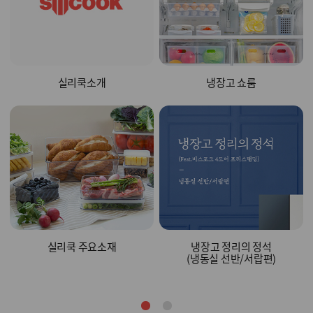
실리쿡소개
냉장고 쇼룸
실리쿡 주요소재
냉장고 정리의 정석
(냉동실 선반/서랍편)