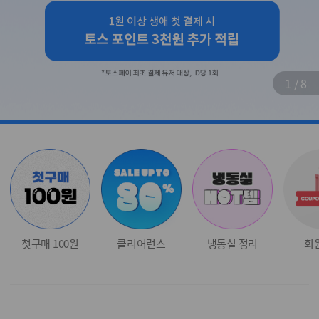
1
/
8
첫구매 100원
클리어런스
냉동실 정리
회