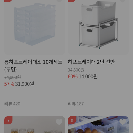
롱하프트레이대소 10개세트
하프트레이대 2단 선반
(투명)
34,800원
60%
14,000원
74,000원
57%
31,900원
리뷰 420
리뷰 187
7
8