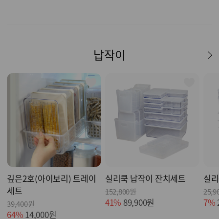
납작이
깊은2호(아이보리) 트레이
실리쿡 납작이 잔치세트
실리
세트
152,800원
25,9
41%
89,900원
7%
39,400원
64%
14,000원