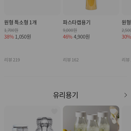
원형 특소형 1개
파스타캡용기
원형
1,700원
9,000원
2,5
38%
1,050원
46%
4,900원
30
리뷰 219
리뷰 162
리뷰 
유리용기