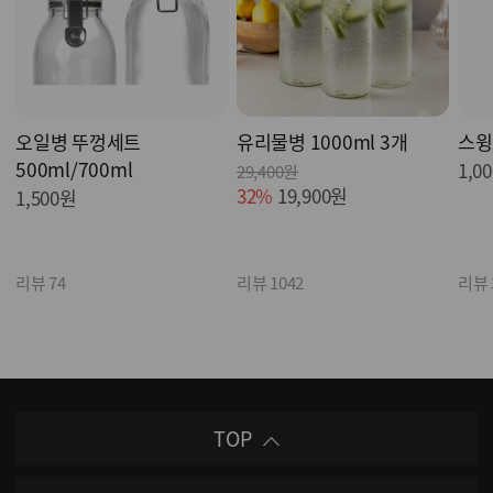
오일병 뚜껑세트
유리물병 1000ml 3개
스윙
500ml/700ml
1,0
29,400원
32%
19,900원
1,500원
리뷰 74
리뷰 1042
리뷰 
TOP