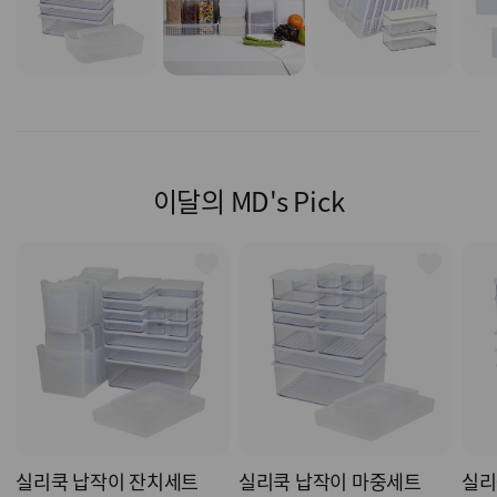
이달의 MD's Pick
실리쿡 납작이 잔치세트
실리쿡 납작이 마중세트
실리