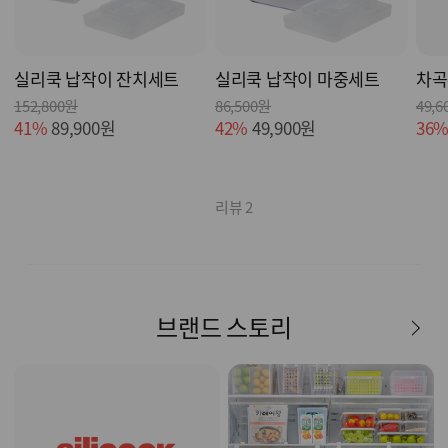
실리쿡 납작이 잔치세트
실리쿡 납작이 마중세트
차곡
152,800원
86,500원
49,6
41%
89,900원
42%
49,900원
36
리뷰 2
브랜드 스토리