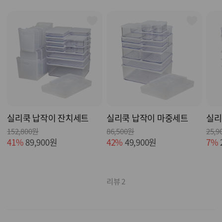
실리쿡 납작이 잔치세트
실리쿡 납작이 마중세트
실리
152,800원
86,500원
25,9
41%
89,900원
42%
49,900원
7%
리뷰 2