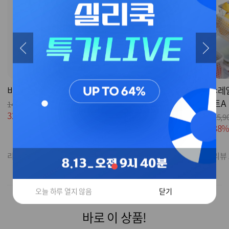
비닐쏙 픽미 5개_화이트
발각질제거기
<레
트A
14,500원
21,000원
32%
9,900원
53%
9,900원
15,9
38
리뷰 933
리뷰 26
리뷰 
오늘 하루 열지 않음
닫기
바로 이 상품!