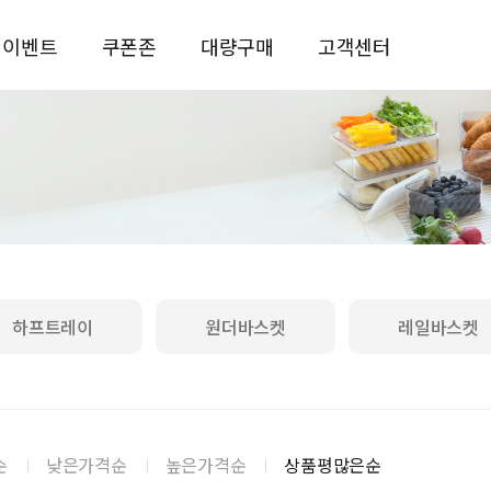
이벤트
쿠폰존
대량구매
고객센터
하프트레이
원더바스켓
레일바스켓
순
낮은가격순
높은가격순
상품평많은순