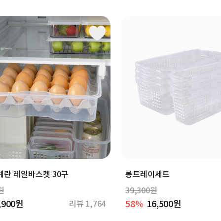
계란 레일바스켓 30구
롱트레이세트
원
39,300원
,900원
58%
16,500원
리뷰 1,764