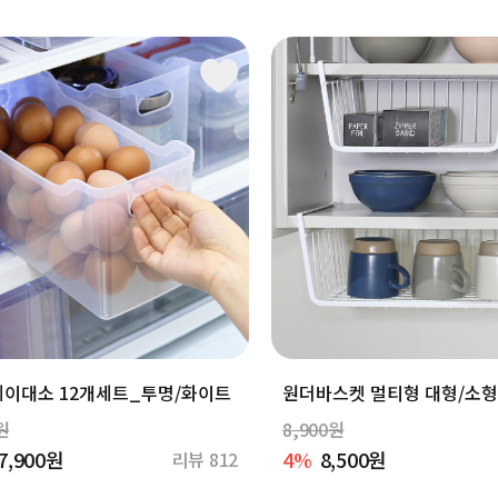
이대소 12개세트_투명/화이트
원더바스켓 멀티형 대형/소형
원
8,900원
7,900원
4%
8,500원
리뷰 812