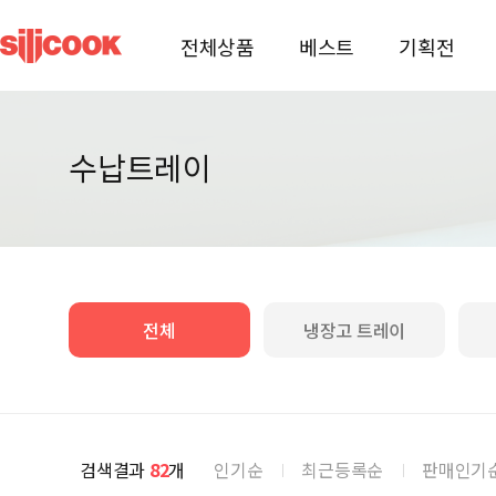
전체상품
베스트
기획전
수납트레이
전체
냉장고 트레이
인기순
최근등록순
판매인기
검색결과
82
개