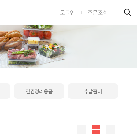
로그인
주문조회
칸칸정리용품
수납홀더