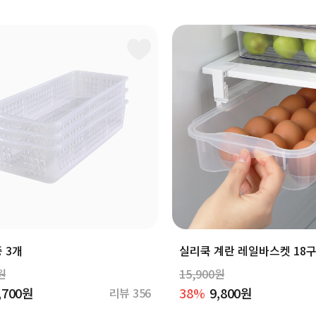
 3개
실리쿡 계란 레일바스켓 18
원
15,900원
,700원
38%
9,800원
리뷰 356