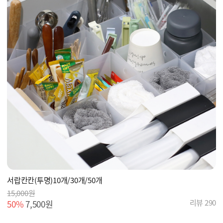
서랍칸칸(투명)10개/30개/50개
15,000원
리뷰 290
50%
7,500원