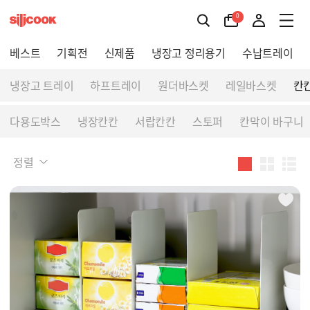
0
베스트
기획전
신제품
냉장고 정리용기
수납트레이
냉장고 트레이
하프트레이
원더바스켓
레일바스켓
칸
다용도박스
냉장칸칸
서랍칸칸
스토퍼
칸막이 바구니
정렬