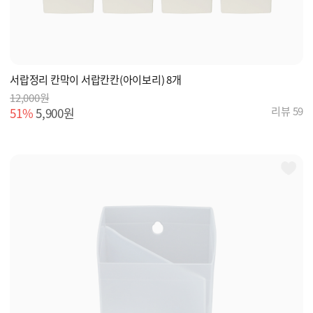
서랍정리 칸막이 서랍칸칸(아이보리) 8개
12,000원
리뷰 59
51%
5,900원