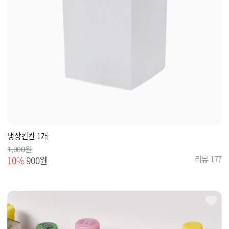
냉장칸칸 1개
1,000원
리뷰 177
10%
900원