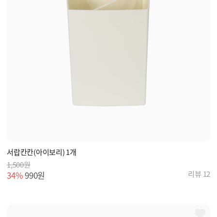
서랍칸칸(아이보리) 1개
1,500원
리뷰 12
34%
990원