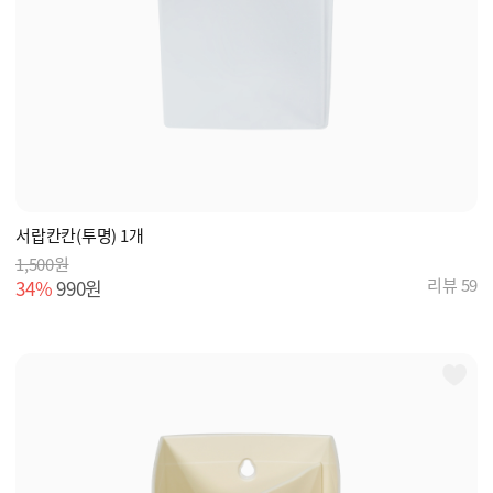
서랍칸칸(투명) 1개
1,500원
리뷰 59
34%
990원