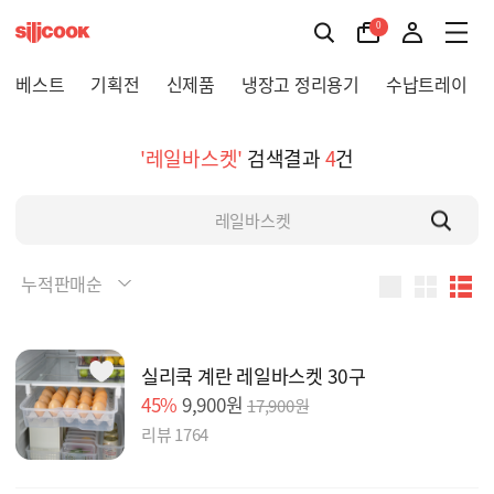
0
베스트
기획전
신제품
냉장고 정리용기
수납트레이
'레일바스켓'
검색결과
4
건
누적판매순
실리쿡 계란 레일바스켓 30구
45%
9,900원
17,900원
리뷰 1764