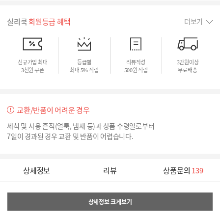
실리쿡
회원등급 혜택
더보기
신규가입 최대
등급별
리뷰작성
3만원이상
3천원 쿠폰
최대 5% 적립
500원 적립
무료배송
교환/반품이 어려운 경우
세척 및 사용 흔적(얼룩, 냄새 등)과 상품 수령일로부터
7일이 경과된 경우 교환 및 반품이 어렵습니다.
상세정보
리뷰
상품문의
139
상세정보 크게보기