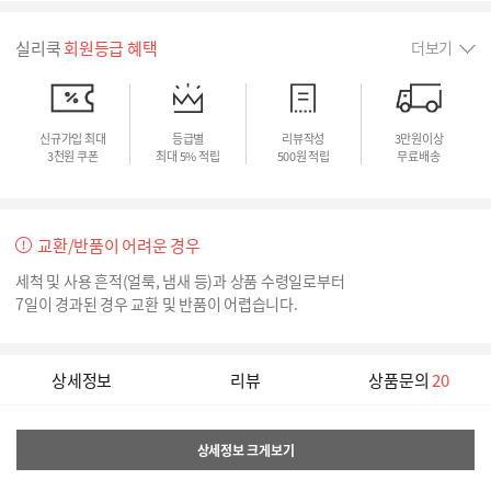
실리쿡
회원등급 혜택
더보기
신규가입 최대
등급별
리뷰작성
3만원이상
3천원 쿠폰
최대 5% 적립
500원 적립
무료배송
교환/반품이 어려운 경우
세척 및 사용 흔적(얼룩, 냄새 등)과 상품 수령일로부터
7일이 경과된 경우 교환 및 반품이 어렵습니다.
상세정보
리뷰
상품문의
20
상세정보 크게보기