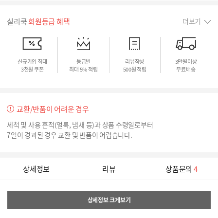
실리쿡
회원등급 혜택
더보기
신규가입 최대
등급별
리뷰작성
3만원이상
3천원 쿠폰
최대 5% 적립
500원 적립
무료배송
교환/반품이 어려운 경우
세척 및 사용 흔적(얼룩, 냄새 등)과 상품 수령일로부터
7일이 경과된 경우 교환 및 반품이 어렵습니다.
상세정보
리뷰
상품문의
4
상세정보 크게보기