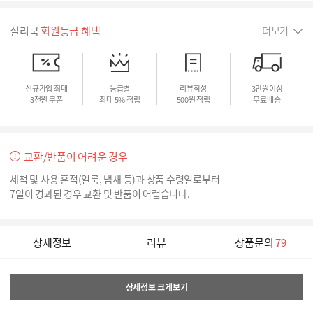
실리쿡
회원등급 혜택
더보기
신규가입 최대
등급별
리뷰작성
3만원이상
3천원 쿠폰
최대 5% 적립
500원 적립
무료배송
교환/반품이 어려운 경우
세척 및 사용 흔적(얼룩, 냄새 등)과 상품 수령일로부터
7일이 경과된 경우 교환 및 반품이 어렵습니다.
상세정보
리뷰
상품문의
79
상세정보 크게보기