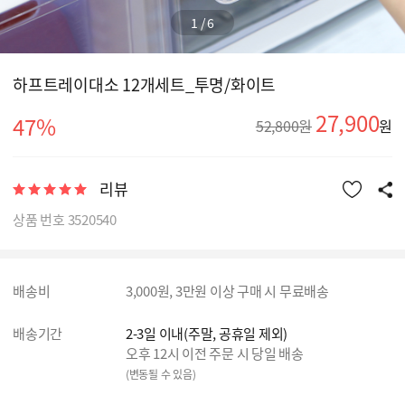
1
/
6
하프트레이대소 12개세트_투명/화이트
27,900
47%
52,800원
원
리뷰
상품 번호 3520540
배송비
3,000원, 3만원 이상 구매 시 무료배송
배송기간
2-3일 이내(주말, 공휴일 제외)
오후 12시 이전 주문 시 당일 배송
(변동될 수 있음)