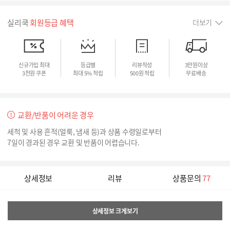
실리쿡
회원등급 혜택
더보기
신규가입 최대
등급별
리뷰작성
3만원이상
3천원 쿠폰
최대 5% 적립
500원 적립
무료배송
교환/반품이 어려운 경우
세척 및 사용 흔적(얼룩, 냄새 등)과 상품 수령일로부터
7일이 경과된 경우 교환 및 반품이 어렵습니다.
상세정보
리뷰
상품문의
77
상세정보 크게보기