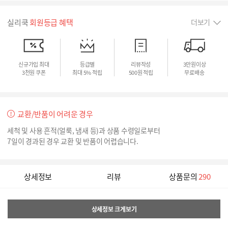
실리쿡
회원등급 혜택
더보기
신규가입 최대
등급별
리뷰작성
3만원이상
3천원 쿠폰
최대 5% 적립
500원 적립
무료배송
교환/반품이 어려운 경우
세척 및 사용 흔적(얼룩, 냄새 등)과 상품 수령일로부터
7일이 경과된 경우 교환 및 반품이 어렵습니다.
상세정보
리뷰
상품문의
290
상세정보 크게보기