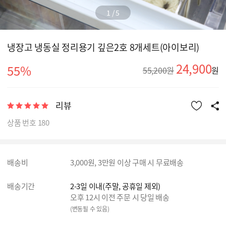
1
/
5
냉장고 냉동실 정리용기 깊은2호 8개세트(아이보리)
24,900
55%
55,200원
원
리뷰
상품 번호 180
배송비
3,000원, 3만원 이상 구매 시 무료배송
배송기간
2-3일 이내(주말, 공휴일 제외)
오후 12시 이전 주문 시 당일 배송
(변동될 수 있음)