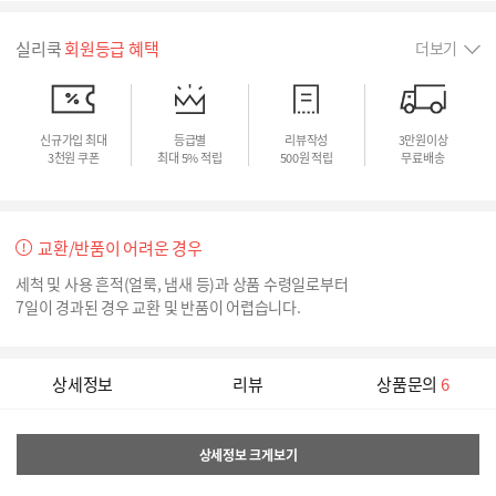
실리쿡
회원등급 혜택
더보기
신규가입 최대
등급별
리뷰작성
3만원이상
3천원 쿠폰
최대 5% 적립
500원 적립
무료배송
교환/반품이 어려운 경우
세척 및 사용 흔적(얼룩, 냄새 등)과 상품 수령일로부터
7일이 경과된 경우 교환 및 반품이 어렵습니다.
상세정보
리뷰
상품문의
6
상세정보 크게보기