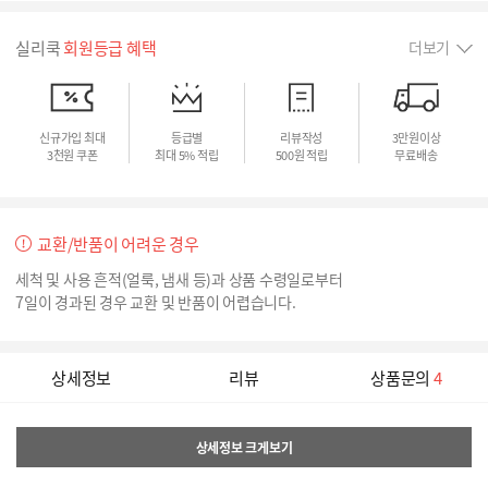
실리쿡
회원등급 혜택
더보기
신규가입 최대
등급별
리뷰작성
3만원이상
3천원 쿠폰
최대 5% 적립
500원 적립
무료배송
교환/반품이 어려운 경우
세척 및 사용 흔적(얼룩, 냄새 등)과 상품 수령일로부터
7일이 경과된 경우 교환 및 반품이 어렵습니다.
상세정보
리뷰
상품문의
4
상세정보 크게보기