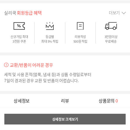
실리쿡
회원등급 혜택
더보기
신규가입 최대
등급별
리뷰작성
3만원이상
3천원 쿠폰
최대 5% 적립
500원 적립
무료배송
교환/반품이 어려운 경우
세척 및 사용 흔적(얼룩, 냄새 등)과 상품 수령일로부터
7일이 경과된 경우 교환 및 반품이 어렵습니다.
상세정보
리뷰
상품문의
0
상세정보 크게보기