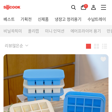
0
베스트
기획전
신제품
냉장고 정리용기
수납트레이
비닐쏙픽미
폴리캡
미니 인덕션
에어프라이어 용기
만
리뷰많은순