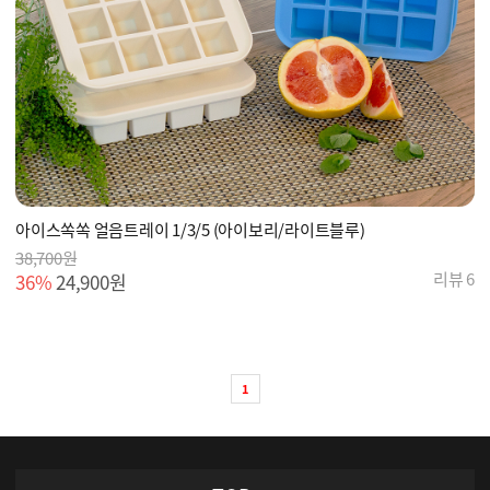
아이스쏙쏙 얼음트레이 1/3/5 (아이보리/라이트블루)
38,700원
리뷰 6
36%
24,900원
1