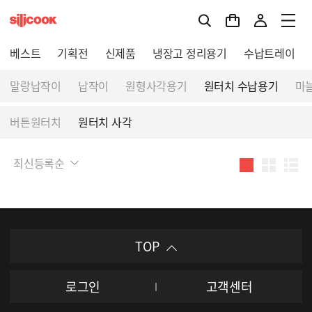
베스트
기획전
신제품
냉장고 정리용기
수납트레이
말랑납작이
납작이
원형사각용기
원터치 수납용기
마
버튼원터치
원터치 사각
최신등록순
TOP
로그인
고객센터